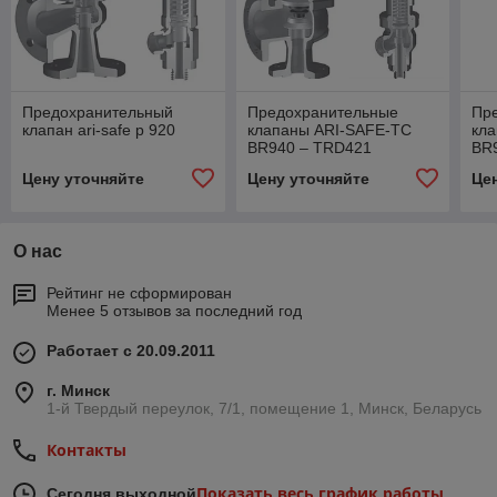
Предохранительный
Предохранительные
Пр
клапан ari-safe p 920
клапаны ARI-SAFE-TC
кл
BR940 – TRD421
BR
Цену уточняйте
Цену уточняйте
Це
О нас
Рейтинг не сформирован
Менее 5 отзывов за последний год
Работает с 20.09.2011
г. Минск
1-й Твердый переулок, 7/1, помещение 1, Минск, Беларусь
Контакты
Показать весь график работы
Сегодня выходной